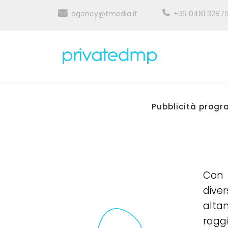
agency@tmedia.it
+39 0481 3287
Pubblicità prog
Con 
dive
alta
ragg