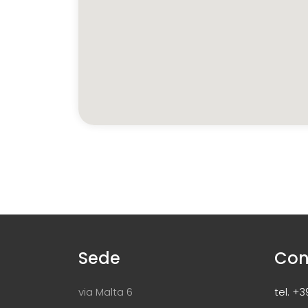
Sede
Con
via Malta 6
tel. +