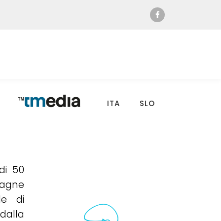
ITA
SLO
di 50
pagne
le di
dalla