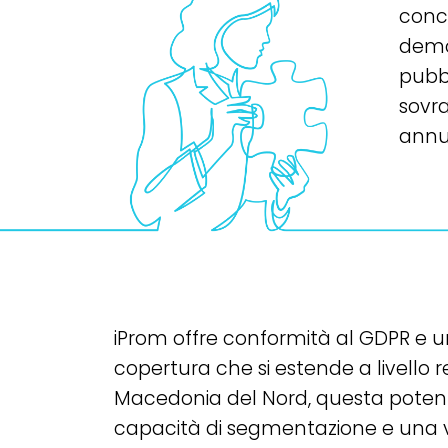
conc
demo
pubb
sovra
annu
iProm offre conformità al GDPR e un
copertura che si estende a livello r
Macedonia del Nord, questa potent
capacità di segmentazione e una var